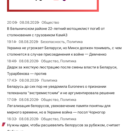
20:06
08.08.2026
Общество
В Белыничском районе 22-летний мотоциклист погиб от
столкновения с грузовиком КамАЗ
19:14
08.08.2026
Безопасность, Политика
Украина не угрожает Беларуси, но Минск должен понимать, с чем
столкнется в случае присоединения к войне — Демченко
18:46
08.08.2026
Общество, Политика
Дедок за жесткую люстрацию после смены власти в Беларуси,
Турарбекова — против
17:43
08.08.2026
Политика
Беларусь до сих пор не уведомила Euronews о признании
телеканала "экстремистским" и не аргументировала решение
17:08
08.08.2026
Общество, Политика
Легализация белорусов, увековечение памяти понятны для
мирного времени, но в Украине война — посол Чорногор
16:32
08.08.2026
Общество, Политика
Нужны идеи, чтобы расшевелить белорусов за рубежом, считает