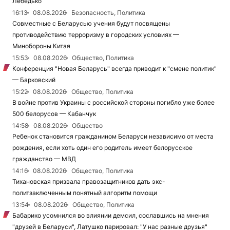
Лебедько
16:13
08.08.2026
Безопасность, Политика
Совместные с Беларусью учения будут посвящены
противодействию терроризму в городских условиях —
Минобороны Китая
15:53
08.08.2026
Общество, Политика
Конференция "Новая Беларусь" всегда приводит к "смене политик"
— Барковский
15:22
08.08.2026
Общество, Политика
В войне против Украины с российской стороны погибло уже более
500 белорусов — Кабанчук
14:58
08.08.2026
Общество
Ребенок становится гражданином Беларуси независимо от места
рождения, если хоть один его родитель имеет белорусское
гражданство — МВД
14:16
08.08.2026
Общество, Политика
Тихановская призвала правозащитников дать экс-
политзаключенным понятный алгоритм помощи
13:54
08.08.2026
Общество, Политика
Бабарико усомнился во влиянии демсил, сославшись на мнения
"друзей в Беларуси", Латушко парировал: "У нас разные друзья"