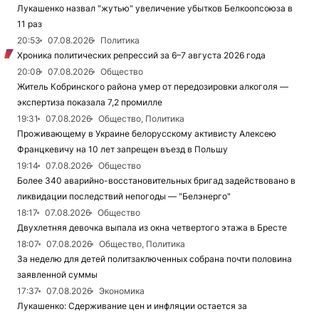
Лукашенко назвал "жутью" увеличение убытков Белкоопсоюза в
11 раз
20:53
07.08.2026
Политика
Хроника политических репрессий за 6–7 августа 2026 года
20:08
07.08.2026
Общество
Житель Кобринского района умер от передозировки алкоголя —
экспертиза показала 7,2 промилле
19:31
07.08.2026
Общество, Политика
Проживающему в Украине белорусскому активисту Алексею
Францкевичу на 10 лет запрещен въезд в Польшу
19:14
07.08.2026
Общество
Более 340 аварийно-восстановительных бригад задействовано в
ликвидации последствий непогоды — "Белэнерго"
18:17
07.08.2026
Общество
Двухлетняя девочка выпала из окна четвертого этажа в Бресте
18:07
07.08.2026
Общество, Политика
За неделю для детей политзаключенных собрана почти половина
заявленной суммы
17:37
07.08.2026
Экономика
Лукашенко: Сдерживание цен и инфляции остается за