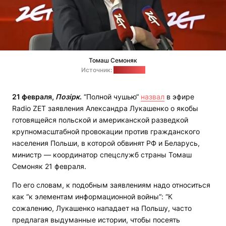
Томаш Семоняк
Источник:
radiozet.pl
21 февраля,
Позірк
.
“Полной чушью“
назвал
в эфире
Radio ZET заявления Александра Лукашенко о якобы
готовящейся польской и американской разведкой
крупномасштабной провокации против гражданского
населения Польши, в которой обвинят РФ и Беларусь,
министр — координатор спецслужб страны Томаш
Семоняк 21 февраля.
По его словам, к подобным заявлениям надо относиться
как “к элементам информационной войны“: “К
сожалению, Лукашенко нападает на Польшу, часто
предлагая выдуманные истории, чтобы посеять