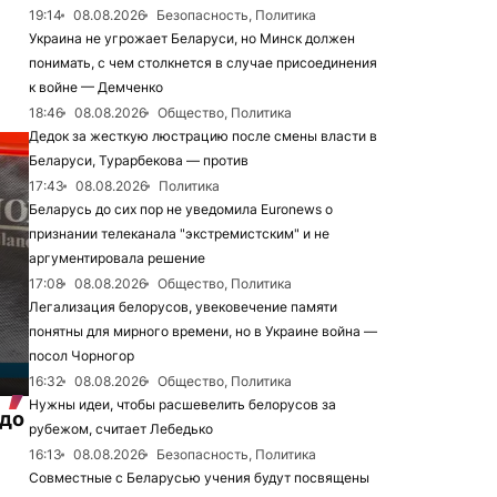
19:14
08.08.2026
Безопасность, Политика
Украина не угрожает Беларуси, но Минск должен
понимать, с чем столкнется в случае присоединения
к войне — Демченко
18:46
08.08.2026
Общество, Политика
Дедок за жесткую люстрацию после смены власти в
Беларуси, Турарбекова — против
17:43
08.08.2026
Политика
Беларусь до сих пор не уведомила Euronews о
признании телеканала "экстремистским" и не
аргументировала решение
17:08
08.08.2026
Общество, Политика
Легализация белорусов, увековечение памяти
понятны для мирного времени, но в Украине война —
посол Чорногор
16:32
08.08.2026
Общество, Политика
Нужны идеи, чтобы расшевелить белорусов за
 до
рубежом, считает Лебедько
16:13
08.08.2026
Безопасность, Политика
Совместные с Беларусью учения будут посвящены