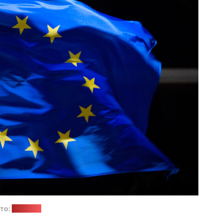
то:
"Позірк"