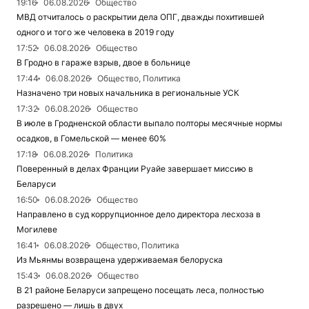
19:16
06.08.2026
Общество
МВД отчиталось о раскрытии дела ОПГ, дважды похитившей
одного и того же человека в 2019 году
17:52
06.08.2026
Общество
В Гродно в гараже взрыв, двое в больнице
17:44
06.08.2026
Общество, Политика
Назначено три новых начальника в региональные УСК
17:32
06.08.2026
Общество
В июле в Гродненской области выпало полторы месячные нормы
осадков, в Гомельской — менее 60%
17:18
06.08.2026
Политика
Поверенный в делах Франции Руайе завершает миссию в
Беларуси
16:50
06.08.2026
Общество
Направлено в суд коррупционное дело директора лесхоза в
Могилеве
16:41
06.08.2026
Общество, Политика
Из Мьянмы возвращена удерживаемая белоруска
15:43
06.08.2026
Общество
В 21 районе Беларуси запрещено посещать леса, полностью
разрешено — лишь в двух