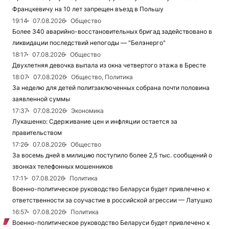
Францкевичу на 10 лет запрещен въезд в Польшу
19:14
07.08.2026
Общество
Более 340 аварийно-восстановительных бригад задействовано в
ликвидации последствий непогоды — "Белэнерго"
18:17
07.08.2026
Общество
Двухлетняя девочка выпала из окна четвертого этажа в Бресте
18:07
07.08.2026
Общество, Политика
За неделю для детей политзаключенных собрана почти половина
заявленной суммы
17:37
07.08.2026
Экономика
Лукашенко: Сдерживание цен и инфляции остается за
правительством
17:26
07.08.2026
Общество
За восемь дней в милицию поступило более 2,5 тыс. сообщений о
звонках телефонных мошенников
17:11
07.08.2026
Политика
Военно-политическое руководство Беларуси будет привлечено к
ответственности за соучастие в российской агрессии — Латушко
16:57
07.08.2026
Политика
Военно-политическое руководство Беларуси будет привлечено к