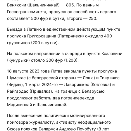
Бенякони (Шальчининкай) — 895. По данным
Госпогранкомитета, пропускная способность первого
составляет 500 фур в сутки, второго — 250.
Выезда в Латвию в единственном действующим пункте
пропуска Григоровщина (Патерниеки) ожидало 490
грузовиков (200 в сутки).
На польском направлении в очереди в пункте Козловичи
(Кукурыки) стояло 300 фур (1.200).
18 августа 2023 года Литва закрыла пункты пропуска
Шумскас (с белорусской стороны — Лоша) и Твярячюс
(Видзы), 1 марта 2024-го — Лаворишкес (Котловка) и
Райгардас (Привалка). На границе с Беларусью
продолжают работать два погранперехода —
Мядининкай и Шальчининкай.
После вынесения политически мотивированного
приговора журналисту, активисту неофициального
Союза поляков Беларуси Анджею Почобуту (8 лет