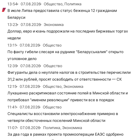
13:54
07.08.2026
Общество, Политика
В июле Литва предоставила статус беженца 12 гражданам
Беларуси
13:23
07.08.2026
Экономика
Доллар, евро и юань подорожали на последних биржевых торгах
недели
13:11
07.08.2026
Общество
По факту гибели слесаря на руднике "Беларуськалия" открыто
уголовное дело
12:39
07.08.2026
Общество
Фигуранты дела о неуплате налогов в строительстве перечислили
31,2 млн рублей, просят освободить от ответственности — СК
12:15
07.08.2026
Общество, Экономика
Лукашенко раскритиковал состояние полей в Минской области и
потребовал "именем революции" привести все в порядок
11:41
07.08.2026
Общество
Специалисты восстановили электроснабжение примерно в
четверти обесточенных поселений Минской области
11:07
07.08.2026
Политика, Экономика
За два года в рамках проекта промкооперации ЕАЭС одобрено