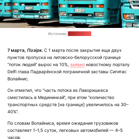
Источник:
pixabay.com
7 марта,
Позірк.
С 1 марта после закрытия еще двух
пунктов пропуска на литовско-белорусской границе
“поток людей“ вырос на 10%,
заявил
новостному порталу
Delfi глава Падварёнской пограничной заставы Сигитас
Волайнис.
Он отметил, что “часть потока из Лаворишкеса
сместилась в Медининкай“, при этом “количество
транспортных средств [на границе] увеличилось на 30–
40%“.
По словам Волайниса, время ожидания грузовиков
составляет 1–1,5 суток, легковых автомобилей — 4–5
часов.