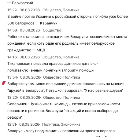
— Барковский
15:22
08.08.2026
Общество, Политика
В войне против Украины с российской стороны погибло уже более
500 белорусов — Кабанчук
14:58
08.08.2026
Общество
Ребенок становится гражданином Беларуси независимо от места
рождения, если хоть один его родитель имеет белорусское
гражданство — МВД
14:16
08.08.2026
Общество, Политика
Тихановская призвала правозащитников дать экс-
политзаключенным понятный алгоритм помощи
13:54
08.08.2026
Общество, Политика
Бабарико усомнился во влиянии демсил, сославшись на мнения
"друзей в Беларуси", Латушко парировал: "У нас разные друзья"
13:20
08.08.2026
Общество, Политика
Северинец: Нужно иметь команды, готовые при возможности
провести в регионах Беларуси "от акций и новых выборов до
реформ"
12:51
08.08.2026
Политика, Экономика
Беларусь могут подключить к реализации проекта первого