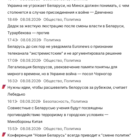
Украина не угрожает Беларуси, но Минск должен понимать, с чем
столкнется в случае присоединения к войне — Демченко
18:46
08.08.2026
Общество, Политика
Дедок за жесткую люстрацию после смены власти в Беларуси,
Турарбекова — против
17:43
08.08.2026
Политика
Беларусь до сих пор не уведомила Euronews о признании
телеканала "экстремистским" и не аргументировала решение
17:08
08.08.2026
Общество, Политика
Легализация белорусов, увековечение памяти понятны для
мирного времени, но в Украине война — посол Чорногор
16:32
08.08.2026
Общество, Политика
Нужны идеи, чтобы расшевелить белорусов за рубежом, считает
Лебедько
16:13
08.08.2026
Безопасность, Политика
Совместные с Беларусью учения будут посвящены
противодействию терроризму в городских условиях —
Минобороны Китая
15:53
08.08.2026
Общество, Политика
Конференция "Новая Беларусь" всегда приводит к "смене политик"