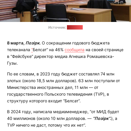
Источник:
belsat.eu
8 марта,
Позірк
.
О сокращении годового бюджета
телеканала
“
Белсат“ на 46%
сообщила
на своей странице
в “Фейсбуке“ директор медиа Агнешка Ромашевска-
Гузы.
По ее словам, в 2023 году бюджет составлял 74 млн
злотых (около 18,5 млн долларов). 63 млн поступали от
Министерства иностранных дел, 11 млн — от
государственного Польского телевидения (TVP), в
структуру которого входит “Белсат“.
В 2024 году, написала медиаменеджер, “от МИД будет
40 миллионов (около 10 млн долларов. —
“
Позірк
“
.
), а
TVP ничего не даст, потому что их нет“.