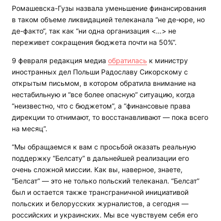
Ромашевска-Гузы назвала уменьшение финансирования
в таком объеме ликвидацией телеканала “не де-юре, но
де-факто“, так как “ни одна организация <…> не
переживет сокращения бюджета почти на 50%“.
9 февраля редакция медиа
обратилась
к министру
иностранных дел Польши Радославу Сикорскому с
открытым письмом, в котором обратила внимание на
нестабильную и “все более опасную” ситуацию, когда
“неизвестно, что с бюджетом”, а “финансовые права
дирекции то отнимают, то восстанавливают — пока всего
на месяц”.
“Мы обращаемся к вам с просьбой оказать реальную
поддержку “Белсату” в дальнейшей реализации его
очень сложной миссии. Как вы, наверное, знаете,
“Белсат” — это не только польский телеканал. “Белсат”
был и остается также трансграничной инициативой
польских и белорусских журналистов, а сегодня —
российских и украинских. Мы все чувствуем себя его