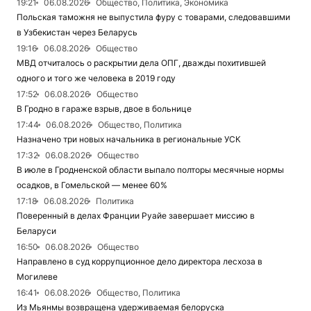
19:21
06.08.2026
Общество, Политика, Экономика
Польская таможня не выпустила фуру с товарами, следовавшими
в Узбекистан через Беларусь
19:16
06.08.2026
Общество
МВД отчиталось о раскрытии дела ОПГ, дважды похитившей
одного и того же человека в 2019 году
17:52
06.08.2026
Общество
В Гродно в гараже взрыв, двое в больнице
17:44
06.08.2026
Общество, Политика
Назначено три новых начальника в региональные УСК
17:32
06.08.2026
Общество
В июле в Гродненской области выпало полторы месячные нормы
осадков, в Гомельской — менее 60%
17:18
06.08.2026
Политика
Поверенный в делах Франции Руайе завершает миссию в
Беларуси
16:50
06.08.2026
Общество
Направлено в суд коррупционное дело директора лесхоза в
Могилеве
16:41
06.08.2026
Общество, Политика
Из Мьянмы возвращена удерживаемая белоруска