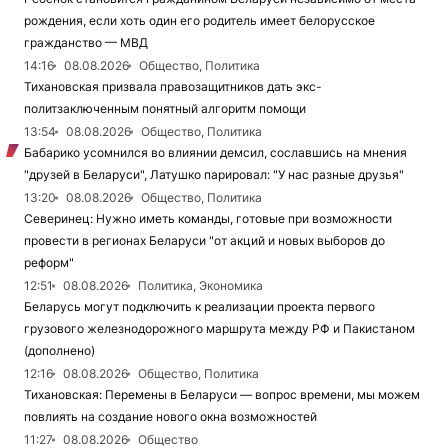
рождения, если хоть один его родитель имеет белорусское
гражданство — МВД
14:16
08.08.2026
Общество, Политика
Тихановская призвала правозащитников дать экс-
политзаключенным понятный алгоритм помощи
13:54
08.08.2026
Общество, Политика
Бабарико усомнился во влиянии демсил, сославшись на мнения
"друзей в Беларуси", Латушко парировал: "У нас разные друзья"
13:20
08.08.2026
Общество, Политика
Северинец: Нужно иметь команды, готовые при возможности
провести в регионах Беларуси "от акций и новых выборов до
реформ"
12:51
08.08.2026
Политика, Экономика
Беларусь могут подключить к реализации проекта первого
грузового железнодорожного маршрута между РФ и Пакистаном
(дополнено)
12:16
08.08.2026
Общество, Политика
Тихановская: Перемены в Беларуси — вопрос времени, мы можем
повлиять на создание нового окна возможностей
11:27
08.08.2026
Общество