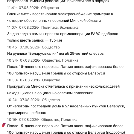
потребовал "именем революции" привести все в порядок
11:41
07.08.2026
Общество
Специалисты восстановили электроснабжение примерно в
четверти обесточенных поселений Минской области
11:07
07.08.2026
Политика, Экономика
За два года в рамках проекта промкооперации ЕАЭС одобрено
только шесть заявок — Турчин
10:45
07.08.2026
Общество
На руднике "Беларуськалия" погиб 29-летний слесарь
10:34
07.08.2026
Общество, Политика
После 15-дневного перерыва Латвия вновь зафиксировала более
100 попыток нарушения границы со стороны Беларуси
10:33
07.08.2026
Общество
Прокуратура Минска отчиталась о признании нескольких детей
находящимися в социально опасном положении
10:24
07.08.2026
Общество
От непогоды пострадали дома в 57 населенных пунктов Беларуси,
травмирован ребенок
10:16
07.08.2026
Общество, Политика
После 15-дневного перерыва Латвия вновь зафиксировала более
100 попыток нарушения границы со стороны Беларуси (подробно)