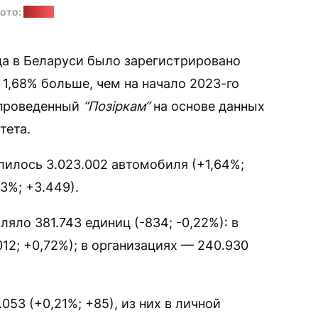
ото:
adt.by
да в Беларуси было зарегистрировано
 1,68% больше, чем на начало 2023-го
, проведенный
“Позіркам“
на основе данных
тета.
лилось 3.023.002 автомобиля (+1,64%;
73%; +3.449).
яло 381.743 единиц (-834; -0,22%): в
012; +0,72%); в организациях — 240.930
053 (+0,21%; +85), из них в личной