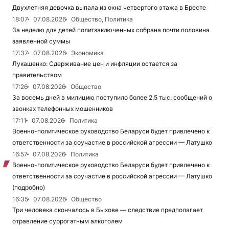
Двухлетняя девочка выпала из окна четвертого этажа в Бресте
18:07
07.08.2026
Общество, Политика
За неделю для детей политзаключенных собрана почти половина
заявленной суммы
17:37
07.08.2026
Экономика
Лукашенко: Сдерживание цен и инфляции остается за
правительством
17:26
07.08.2026
Общество
За восемь дней в милицию поступило более 2,5 тыс. сообщений о
звонках телефонных мошенников
17:11
07.08.2026
Политика
Военно-политическое руководство Беларуси будет привлечено к
ответственности за соучастие в российской агрессии — Латушко
16:57
07.08.2026
Политика
Военно-политическое руководство Беларуси будет привлечено к
ответственности за соучастие в российской агрессии — Латушко
(подробно)
16:35
07.08.2026
Общество
Три человека скончалось в Быхове — следствие предполагает
отравление суррогатным алкоголем