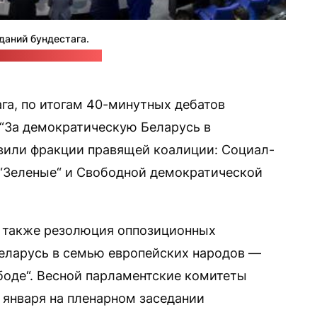
даний бундестага.
естаг/Кира Хофманн
га, по итогам 40-минутных дебатов
 “За демократическую Беларусь в
овили фракции правящей коалиции: Социал-
/“Зеленые“ и Свободной демократической
а также резолюция оппозиционных
еларусь в семью европейских народов —
оде“. Весной парламентские комитеты
 января на пленарном заседании