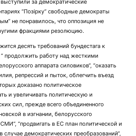
 выступили за демократические
нтариях “Позірку“ свободные демократы
ым“ не понравилось, что оппозиция не
ругими фракциями резолюцию.
ится десять требований бундестага к
е “ продолжить работу над жесткими
лорусского аппарата силовиков“, “оказать
ия, репрессий и пыток, облегчить въезд
торых доказано политическое
ать и увеличивать политическую и
ких сил, прежде всего объединенного
новской в изгнании, белорусского
СМИ“, “продвигать в ЕС план политической и
 случае демократических преобразований“,