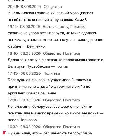
20:06
08.08.2026
Общество
В Белыничском районе 22-летний мотоциклист
погиб от столкновения с грузовиком КамАЗ
19:14
08.08.2026
Безопасность, Политика
Украина не угрожает Беларуси, но Минск должен
понимать, с чем столкнется в случае присоединения
к войне — Демченко
18:46
08.08.2026
Общество, Политика
Дедок за жесткую люстрацию после смены власти в
Беларуси, Турарбекова — против
17:43
08.08.2026
Политика
Беларусь до сих пор не уведомила Euronews о
признании телеканала "экстремистским" и не
аргументировала решение
17:08
08.08.2026
Общество, Политика
Легализация белорусов, увековечение памяти
понятны для мирного времени, но в Украине война —
посол Чорногор
16:32
08.08.2026
Общество, Политика
Нужны идеи, чтобы расшевелить белорусов за