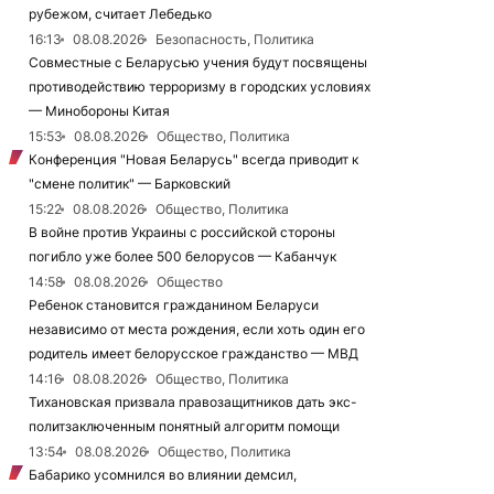
рубежом, считает Лебедько
16:13
08.08.2026
Безопасность, Политика
Совместные с Беларусью учения будут посвящены
противодействию терроризму в городских условиях
— Минобороны Китая
15:53
08.08.2026
Общество, Политика
Конференция "Новая Беларусь" всегда приводит к
"смене политик" — Барковский
15:22
08.08.2026
Общество, Политика
В войне против Украины с российской стороны
погибло уже более 500 белорусов — Кабанчук
14:58
08.08.2026
Общество
Ребенок становится гражданином Беларуси
независимо от места рождения, если хоть один его
родитель имеет белорусское гражданство — МВД
14:16
08.08.2026
Общество, Политика
Тихановская призвала правозащитников дать экс-
политзаключенным понятный алгоритм помощи
13:54
08.08.2026
Общество, Политика
Бабарико усомнился во влиянии демсил,