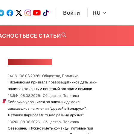
Войти
RU
АСНОСТЬ
ВСЕ СТАТЬИ
ЛЕНТА НОВОСТЕЙ
14:16
08.08.2026
Общество, Политика
Тихановская призвала правозащитников дать экс-
политзаключенным понятный алгоритм помощи
13:54
08.08.2026
Общество, Политика
Бабарико усомнился во влиянии демсил,
сославшись на мнения "друзей в Беларуси",
Латушко парировал: "У нас разные друзья"
13:20
08.08.2026
Общество, Политика
Северинец: Нужно иметь команды, готовые при