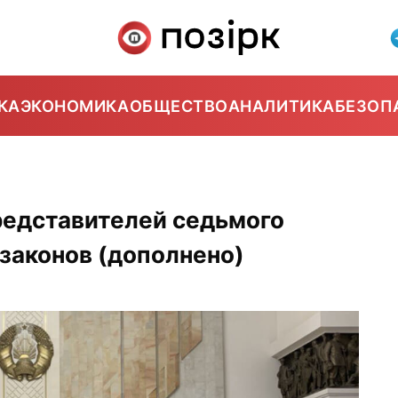
КА
ЭКОНОМИКА
ОБЩЕСТВО
АНАЛИТИКА
БЕЗОП
редставителей седьмого
 законов (дополнено)