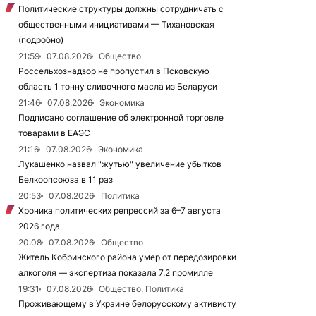
Политические структуры должны сотрудничать с
общественными инициативами — Тихановская
(подробно)
21:59
07.08.2026
Общество
Россельхознадзор не пропустил в Псковскую
область 1 тонну сливочного масла из Беларуси
21:46
07.08.2026
Экономика
Подписано соглашение об электронной торговле
товарами в ЕАЭС
21:16
07.08.2026
Экономика
Лукашенко назвал "жутью" увеличение убытков
Белкоопсоюза в 11 раз
20:53
07.08.2026
Политика
Хроника политических репрессий за 6–7 августа
2026 года
20:08
07.08.2026
Общество
Житель Кобринского района умер от передозировки
алкоголя — экспертиза показала 7,2 промилле
19:31
07.08.2026
Общество, Политика
Проживающему в Украине белорусскому активисту