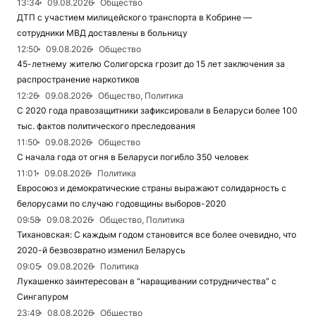
13:34
09.08.2026
Общество
ДТП с участием милицейского транспорта в Кобрине —
сотрудники МВД доставлены в больницу
12:50
09.08.2026
Общество
45-летнему жителю Солигорска грозит до 15 лет заключения за
распространение наркотиков
12:26
09.08.2026
Общество, Политика
С 2020 года правозащитники зафиксировали в Беларуси более 100
тыс. фактов политического преследования
11:50
09.08.2026
Общество
С начала года от огня в Беларуси погибло 350 человек
11:01
09.08.2026
Политика
Евросоюз и демократические страны выражают солидарность с
белорусами по случаю годовщины выборов-2020
09:58
09.08.2026
Общество, Политика
Тихановская: С каждым годом становится все более очевидно, что
2020-й безвозвратно изменил Беларусь
09:05
09.08.2026
Политика
Лукашенко заинтересован в “наращивании сотрудничества” с
Сингапуром
23:49
08.08.2026
Общество