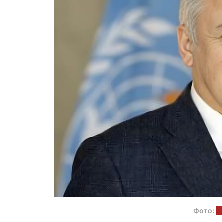
Фото:
п