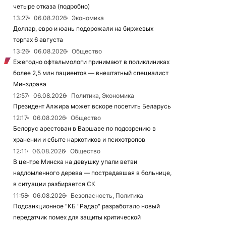
четыре отказа (подробно)
13:27
06.08.2026
Экономика
Доллар, евро и юань подорожали на биржевых
торгах 6 августа
13:26
06.08.2026
Общество
Ежегодно офтальмологи принимают в поликлиниках
более 2,5 млн пациентов — внештатный специалист
Минздрава
12:57
06.08.2026
Политика, Экономика
Президент Алжира может вскоре посетить Беларусь
12:17
06.08.2026
Общество
Белорус арестован в Варшаве по подозрению в
хранении и сбыте наркотиков и психотропов
12:11
06.08.2026
Общество
В центре Минска на девушку упали ветви
надломленного дерева — пострадавшая в больнице,
в ситуации разбирается СК
11:58
06.08.2026
Безопасность, Политика
Подсанкционное "КБ "Радар" разработало новый
передатчик помех для защиты критической