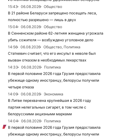
15:43
06.08.2026
Общество
В 21 районе Беларуси запрещено посещать леса,
полностью разрешено — лишь в двух
15:04
06.08.2026
Общество
В Сенненском районе 62-летняя женщина угрожала
убить сожителя — возбуждено уголовное дело
14:56
06.08.2026
Общество, Политика
Статкевич считает, что его инсульт в неволе был
вызван отказом в необходимых лекарствах
14:33
06.08.2026
Политика
В первой половине 2026 года Грузия предоставила
убежище одному иностранцу, белорусы получили
четыре отказа
14:09
06.08.2026
Экономика
В Литве перехвачена крупнейшая в 2026 году
партия нелегальных сигарет, в том числе с
белорусскими акцизными марками
14:04
06.08.2026
Политика
В первой половине 2026 года Грузия предоставила
убежище одному иностранцу, белорусы получили