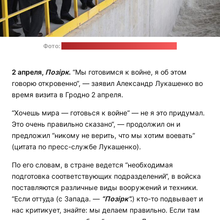
Фото:
пресс-служба Александра Лукашенко
2 апреля,
Позірк
.
“Мы готовимся к войне, я об этом
говорю откровенно“, — заявил Александр Лукашенко во
время визита в Гродно 2 апреля.
“Хочешь мира — готовься к войне“ — не я это придумал.
Это очень правильно сказано“, — продолжил он и
предложил “никому не верить, что мы хотим воевать”
(цитата по пресс-службе Лукашенко)
.
По его словам, в стране ведется “необходимая
подготовка соответствующих подразделений“, в войска
поставляются различные виды вооружений и техники.
“Если оттуда (с Запада. —
“Позірк”.
) кто-то подвывает и
нас критикует, знайте: мы делаем правильно. Если там