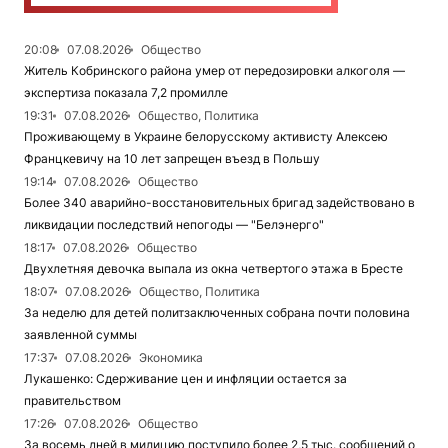
20:08
07.08.2026
Общество
Житель Кобринского района умер от передозировки алкоголя —
экспертиза показала 7,2 промилле
19:31
07.08.2026
Общество, Политика
Проживающему в Украине белорусскому активисту Алексею
Францкевичу на 10 лет запрещен въезд в Польшу
19:14
07.08.2026
Общество
Более 340 аварийно-восстановительных бригад задействовано в
ликвидации последствий непогоды — "Белэнерго"
18:17
07.08.2026
Общество
Двухлетняя девочка выпала из окна четвертого этажа в Бресте
18:07
07.08.2026
Общество, Политика
За неделю для детей политзаключенных собрана почти половина
заявленной суммы
17:37
07.08.2026
Экономика
Лукашенко: Сдерживание цен и инфляции остается за
правительством
17:26
07.08.2026
Общество
За восемь дней в милицию поступило более 2,5 тыс. сообщений о