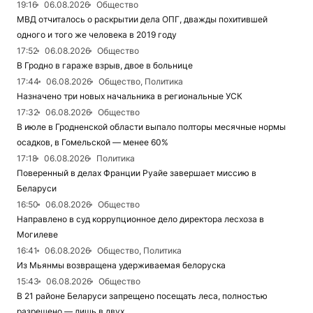
19:16
06.08.2026
Общество
МВД отчиталось о раскрытии дела ОПГ, дважды похитившей
одного и того же человека в 2019 году
17:52
06.08.2026
Общество
В Гродно в гараже взрыв, двое в больнице
17:44
06.08.2026
Общество, Политика
Назначено три новых начальника в региональные УСК
17:32
06.08.2026
Общество
В июле в Гродненской области выпало полторы месячные нормы
осадков, в Гомельской — менее 60%
17:18
06.08.2026
Политика
Поверенный в делах Франции Руайе завершает миссию в
Беларуси
16:50
06.08.2026
Общество
Направлено в суд коррупционное дело директора лесхоза в
Могилеве
16:41
06.08.2026
Общество, Политика
Из Мьянмы возвращена удерживаемая белоруска
15:43
06.08.2026
Общество
В 21 районе Беларуси запрещено посещать леса, полностью
разрешено — лишь в двух