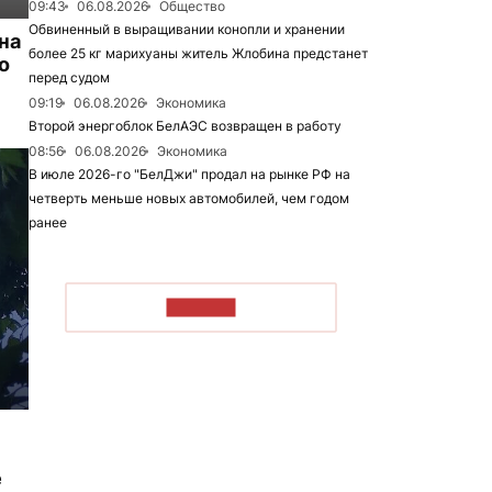
09:43
06.08.2026
Общество
Обвиненный в выращивании конопли и хранении
на
более 25 кг марихуаны житель Жлобина предстанет
о
перед судом
09:19
06.08.2026
Экономика
Второй энергоблок БелАЭС возвращен в работу
08:56
06.08.2026
Экономика
В июле 2026-го "БелДжи" продал на рынке РФ на
четверть меньше новых автомобилей, чем годом
ранее
ЧИТАТЬ
е