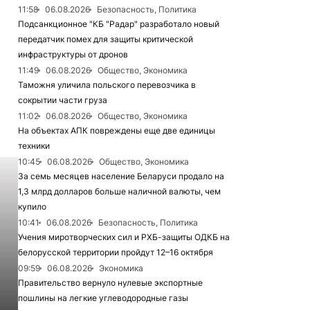
11:58
06.08.2026
Безопасность, Политика
Подсанкционное "КБ "Радар" разработало новый
передатчик помех для защиты критической
инфраструктуры от дронов
11:49
06.08.2026
Общество, Экономика
Таможня уличила польского перевозчика в
сокрытии части груза
11:02
06.08.2026
Общество, Экономика
На объектах АПК повреждены еще две единицы
техники
10:45
06.08.2026
Общество, Экономика
За семь месяцев население Беларуси продало на
1,3 млрд долларов больше наличной валюты, чем
купило
10:41
06.08.2026
Безопасность, Политика
Учения миротворческих сил и РХБ-защиты ОДКБ на
белорусской территории пройдут 12–16 октября
09:59
06.08.2026
Экономика
Правительство вернуло нулевые экспортные
пошлины на легкие углеводородные газы