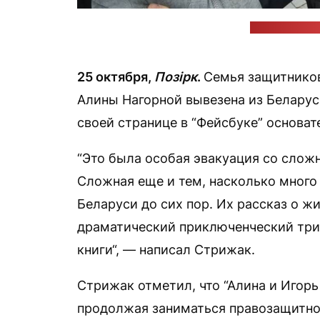
Фото: Андрей
25 октября,
Позірк
.
Семья защитников
Алины Нагорной вывезена из Белару
своей странице в “Фейсбуке” основа
“Это была особая эвакуация со сло
Сложная еще и тем, насколько много 
Беларуси до сих пор. Их рассказ о ж
драматический приключенческий трил
книги“, — написал Стрижак.
Стрижак отметил, что “Алина и Игор
продолжая заниматься правозащитной