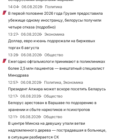
14:04
06.08.2026
Политика
В первой половине 2026 года Грузия предоставила
убежище одному иностранцу, белорусы получили
четыре отказа (подробно)
13:27
06.08.2026
Экономика
Доллар, евро и юань подорожали на биржевых
торгах 6 августа
13:26
06.08.2026
Общество
Ежегодно офтальмологи принимают в поликлиниках
более 2,5 млн пациентов — внештатный специалист
Минздрава
12:57
06.08.2026
Политика, Экономика
Президент Алжира может вскоре посетить Беларусь
12:17
06.08.2026
Общество
Белорус арестован в Варшаве по подозрению в
хранении и сбыте наркотиков и психотропов
12:11
06.08.2026
Общество
В центре Минска на девушку упали ветви
надломленного дерева — пострадавшая в больнице,
в ситуации разбирается СК