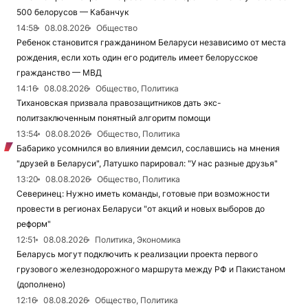
500 белорусов — Кабанчук
14:58
08.08.2026
Общество
Ребенок становится гражданином Беларуси независимо от места
рождения, если хоть один его родитель имеет белорусское
гражданство — МВД
14:16
08.08.2026
Общество, Политика
Тихановская призвала правозащитников дать экс-
политзаключенным понятный алгоритм помощи
13:54
08.08.2026
Общество, Политика
Бабарико усомнился во влиянии демсил, сославшись на мнения
"друзей в Беларуси", Латушко парировал: "У нас разные друзья"
13:20
08.08.2026
Общество, Политика
Северинец: Нужно иметь команды, готовые при возможности
провести в регионах Беларуси "от акций и новых выборов до
реформ"
12:51
08.08.2026
Политика, Экономика
Беларусь могут подключить к реализации проекта первого
грузового железнодорожного маршрута между РФ и Пакистаном
(дополнено)
12:16
08.08.2026
Общество, Политика