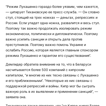
“Режим Лукашенко гораздо более уязвим, чем кажется,
— цитирует Тихановскую ее пресс-служба. — Он словно
стул, стоящий на трех ножках — деньгах, репрессиях и
России. Если упадет одна ножка, развалится и весь стул.
Поэтому так важно продолжать изолировать режим
экономически, политически и дипломатически. Поэтому
важно усилить санкции и открыть дела против
преступников. Поэтому важно помочь Украине и
ослабить Россию, которая является главным спонсором
режима Лукашенко и гарантом его существования“.
Демлидер обратила внимание на то, что в Беларуси
насчитывается более 500 компаний с кипрским
капиталом, “и многие из них тесно связаны с Лукашенко
и его приближенными“. “Некоторые из них связаны с
поддержкой репрессий и войны. Кипр мог бы сыграть
важную роль в их выявлении и применении санкций”, —
заявила она.
Тихановская также отметила, что “на Кипре живет Более