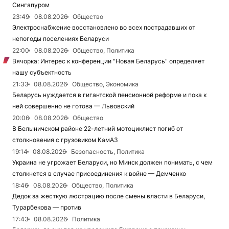
Сингапуром
23:49
08.08.2026
Общество
Электроснабжение восстановлено во всех пострадавших от
непогоды поселениях Беларуси
22:00
08.08.2026
Общество, Политика
Вячорка: Интерес к конференции "Новая Беларусь" определяет
нашу субъектность
21:33
08.08.2026
Общество, Экономика
Беларусь нуждается в гигантской пенсионной реформе и пока к
ней совершенно не готова — Львовский
20:06
08.08.2026
Общество
В Белыничском районе 22-летний мотоциклист погиб от
столкновения с грузовиком КамАЗ
19:14
08.08.2026
Безопасность, Политика
Украина не угрожает Беларуси, но Минск должен понимать, с чем
столкнется в случае присоединения к войне — Демченко
18:46
08.08.2026
Общество, Политика
Дедок за жесткую люстрацию после смены власти в Беларуси,
Турарбекова — против
17:43
08.08.2026
Политика