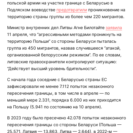
польской армии на участке границе с Беларусью в
Подляском воеводстве
предотвратили
проникновение на
территорию страны группы из более чем 220 мигрантов.
Министр внутренних дел Литвы Агне Билотайте
заявила
11 апреля, что “агрессивными методами проникнуть на
территорию Польши” со стороны Беларуси пыталась
группа из 450 мигрантов, назвав случившееся “атакой,
организованной белорусским режимом“. По ее словам,
литовские правоохранители контролируют ситуацию:
“Действует высший уровень бдительности”.
С начала года соседние с Беларусью страны ЕС
зафиксировали не менее 7.112 попыток незаконного
пересечения границы, в том числе в апреле — по
меньшей мере 2.331, порядка 6.000 из них приходится
на Польшу (5.941 по состоянию на 10 апреля).
В 2023 году было пресечено 42.078 попыток незаконного
пересечения границы со стороны Беларуси (Польша —
25.571, Латвия — 13.863, Литва — 2.644), в 2022-м —