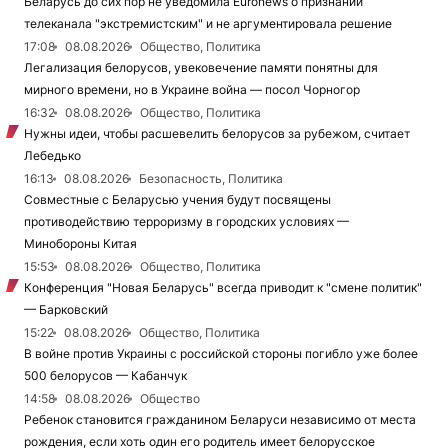
Беларусь до сих пор не уведомила Euronews о признании
телеканала "экстремистским" и не аргументировала решение
17:08
08.08.2026
Общество, Политика
Легализация белорусов, увековечение памяти понятны для
мирного времени, но в Украине война — посол Чорногор
16:32
08.08.2026
Общество, Политика
Нужны идеи, чтобы расшевелить белорусов за рубежом, считает
Лебедько
16:13
08.08.2026
Безопасность, Политика
Совместные с Беларусью учения будут посвящены
противодействию терроризму в городских условиях —
Минобороны Китая
15:53
08.08.2026
Общество, Политика
Конференция "Новая Беларусь" всегда приводит к "смене политик"
— Барковский
15:22
08.08.2026
Общество, Политика
В войне против Украины с российской стороны погибло уже более
500 белорусов — Кабанчук
14:58
08.08.2026
Общество
Ребенок становится гражданином Беларуси независимо от места
рождения, если хоть один его родитель имеет белорусское