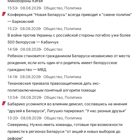
Минобороны Китая
15:53
08.08.2026
Общество, Политика
Конференция "Новая Беларусь" всегда приводит к "смене политик"
— Барковский
15:22
08.08.2026
Общество, Политика
В войне против Украины с российской стороны погибло уже более
500 белорусов — Кабанчук
14:58
08.08.2026
Общество
Ребенок становится гражданином Беларуси независимо от места
рождения, если хоть один его родитель имеет белорусское
гражданство — МВД
14:16
08.08.2026
Общество, Политика
Тихановская призвала правозащитников дать экс-
политзаключенным понятный алгоритм помощи
13:54
08.08.2026
Общество, Политика
Бабарико усомнился во влиянии демсил, сославшись на мнения
"друзей в Беларуси", Латушко парировал: "У нас разные друзья"
13:20
08.08.2026
Общество, Политика
Северинец: Нужно иметь команды, готовые при возможности
провести в регионах Беларуси "от акций и новых выборов до
реформ"