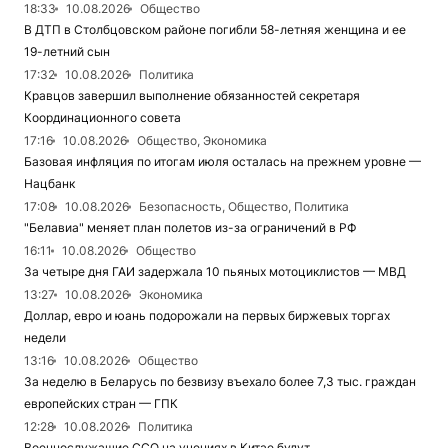
18:33
10.08.2026
Общество
В ДТП в Столбцовском районе погибли 58-летняя женщина и ее
19-летний сын
17:32
10.08.2026
Политика
Кравцов завершил выполнение обязанностей секретаря
Координационного совета
17:16
10.08.2026
Общество, Экономика
Базовая инфляция по итогам июля осталась на прежнем уровне —
Нацбанк
17:08
10.08.2026
Безопасность, Общество, Политика
"Белавиа" меняет план полетов из-за ограничений в РФ
16:11
10.08.2026
Общество
За четыре дня ГАИ задержала 10 пьяных мотоциклистов — МВД
13:27
10.08.2026
Экономика
Доллар, евро и юань подорожали на первых биржевых торгах
недели
13:16
10.08.2026
Общество
За неделю в Беларусь по безвизу въехало более 7,3 тыс. граждан
европейских стран — ГПК
12:28
10.08.2026
Политика
Военнослужащие ССО на учениях в Китае будут