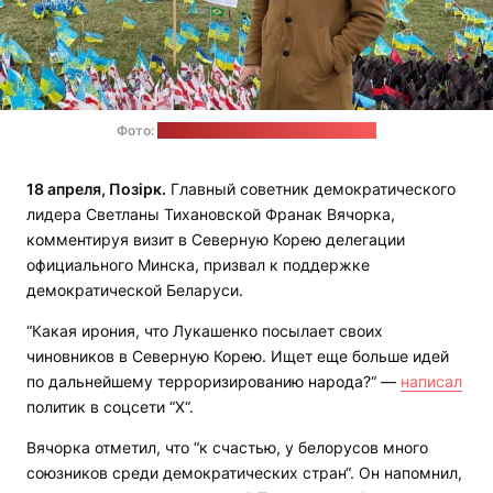
Фото:
страница Франака Вячорки в "X"
18 апреля, Позірк.
Главный советник демократического
лидера Светланы Тихановской Франак Вячорка,
комментируя визит в Северную Корею делегации
официального Минска, призвал к поддержке
демократической Беларуси.
“Какая ирония, что Лукашенко посылает своих
чиновников в Северную Корею. Ищет еще больше идей
по дальнейшему терроризированию народа?“ —
написал
политик в соцсети “Х“.
Вячорка отметил, что “к счастью, у белорусов много
союзников среди демократических стран“. Он напомнил,