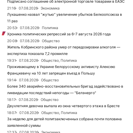
Подписано соглашение об электронной торговле товарами в ЕАЭС
21:16
07.08.2026
Экономика
Лукашенко назвал "жутью" увеличение убытков Белкоопсоюза в
11 раз
20:53
07.08.2026
Политика
Хроника политических репрессий за 6–7 августа 2026 года
20:08
07.08.2026
Общество
Житель Кобринского района умер от передозировки алкоголя —
экспертиза показала 7,2 промилле
19:31
07.08.2026
Общество, Политика
Проживающему в Украине белорусскому активисту Алексею
Францкевичу на 10 лет запрещен въезд в Польшу
19:14
07.08.2026
Общество
Более 340 аварийно-восстановительных бригад задействовано в
ликвидации последствий непогоды — "Белэнерго"
18:17
07.08.2026
Общество
Двухлетняя девочка выпала из окна четвертого этажа в Бресте
18:07
07.08.2026
Общество, Политика
За неделю для детей политзаключенных собрана почти половина
заявленной суммы
17:37
07.08.2026
Экономика