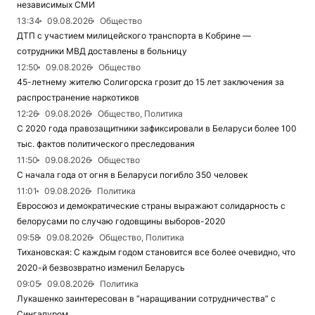
независимых СМИ
13:34
09.08.2026
Общество
ДТП с участием милицейского транспорта в Кобрине —
сотрудники МВД доставлены в больницу
12:50
09.08.2026
Общество
45-летнему жителю Солигорска грозит до 15 лет заключения за
распространение наркотиков
12:26
09.08.2026
Общество, Политика
С 2020 года правозащитники зафиксировали в Беларуси более 100
тыс. фактов политического преследования
11:50
09.08.2026
Общество
С начала года от огня в Беларуси погибло 350 человек
11:01
09.08.2026
Политика
Евросоюз и демократические страны выражают солидарность с
белорусами по случаю годовщины выборов-2020
09:58
09.08.2026
Общество, Политика
Тихановская: С каждым годом становится все более очевидно, что
2020-й безвозвратно изменил Беларусь
09:05
09.08.2026
Политика
Лукашенко заинтересован в “наращивании сотрудничества” с
Сингапуром