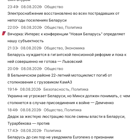
23:49
08.08.2026
Общество
Электроснабжение восстановлено во всех пострадавших от
непогоды поселениях Беларуси
22:00
08.08.2026
Общество, Политика
Вячорка: Интерес к конференции "Новая Беларусь" определяет
нашу субъектность
21:33
08.08.2026
Общество, Экономика
Беларусь нуждается в гигантской пенсионной реформе и пока к
ней совершенно не готова — Львовский
20:06
08.08.2026
Общество
В Белыничском районе 22-летний мотоциклист погиб от
столкновения с грузовиком КамАЗ
19:14
08.08.2026
Безопасность, Политика
Украина не угрожает Беларуси, но Минск должен понимать, с чем
столкнется в случае присоединения к войне — Демченко
18:46
08.08.2026
Общество, Политика
Дедок за жесткую люстрацию после смены власти в Беларуси,
Турарбекова — против
17:43
08.08.2026
Политика
Беларусь до сих пор не уведомила Euronews о признании