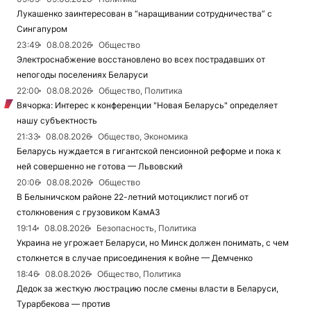
Лукашенко заинтересован в “наращивании сотрудничества” с
Сингапуром
23:49
08.08.2026
Общество
Электроснабжение восстановлено во всех пострадавших от
непогоды поселениях Беларуси
22:00
08.08.2026
Общество, Политика
Вячорка: Интерес к конференции "Новая Беларусь" определяет
нашу субъектность
21:33
08.08.2026
Общество, Экономика
Беларусь нуждается в гигантской пенсионной реформе и пока к
ней совершенно не готова — Львовский
20:06
08.08.2026
Общество
В Белыничском районе 22-летний мотоциклист погиб от
столкновения с грузовиком КамАЗ
19:14
08.08.2026
Безопасность, Политика
Украина не угрожает Беларуси, но Минск должен понимать, с чем
столкнется в случае присоединения к войне — Демченко
18:46
08.08.2026
Общество, Политика
Дедок за жесткую люстрацию после смены власти в Беларуси,
Турарбекова — против