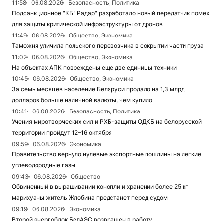
11:58
06.08.2026
Безопасность, Политика
Подсанкционное "КБ "Радар" разработало новый передатчик помех
для защиты критической инфраструктуры от дронов
11:49
06.08.2026
Общество, Экономика
Таможня уличила польского перевозчика в сокрытии части груза
11:02
06.08.2026
Общество, Экономика
На объектах АПК повреждены еще две единицы техники
10:45
06.08.2026
Общество, Экономика
За семь месяцев население Беларуси продало на 1,3 млрд
долларов больше наличной валюты, чем купило
10:41
06.08.2026
Безопасность, Политика
Учения миротворческих сил и РХБ-защиты ОДКБ на белорусской
территории пройдут 12–16 октября
09:59
06.08.2026
Экономика
Правительство вернуло нулевые экспортные пошлины на легкие
углеводородные газы
09:43
06.08.2026
Общество
Обвиненный в выращивании конопли и хранении более 25 кг
марихуаны житель Жлобина предстанет перед судом
09:19
06.08.2026
Экономика
Второй энергоблок БелАЭС возвращен в работу