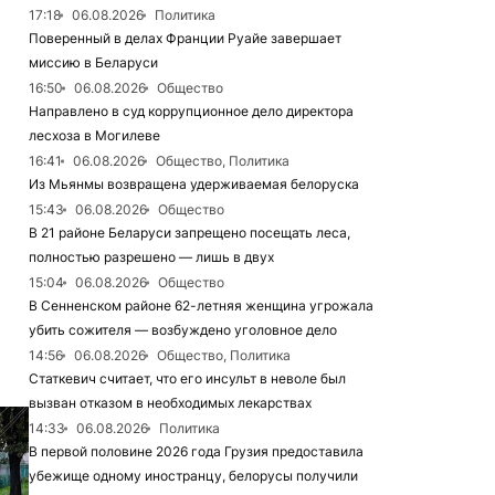
17:18
06.08.2026
Политика
Поверенный в делах Франции Руайе завершает
миссию в Беларуси
16:50
06.08.2026
Общество
Направлено в суд коррупционное дело директора
лесхоза в Могилеве
16:41
06.08.2026
Общество, Политика
Из Мьянмы возвращена удерживаемая белоруска
15:43
06.08.2026
Общество
В 21 районе Беларуси запрещено посещать леса,
полностью разрешено — лишь в двух
15:04
06.08.2026
Общество
В Сенненском районе 62-летняя женщина угрожала
убить сожителя — возбуждено уголовное дело
14:56
06.08.2026
Общество, Политика
Статкевич считает, что его инсульт в неволе был
вызван отказом в необходимых лекарствах
14:33
06.08.2026
Политика
В первой половине 2026 года Грузия предоставила
убежище одному иностранцу, белорусы получили