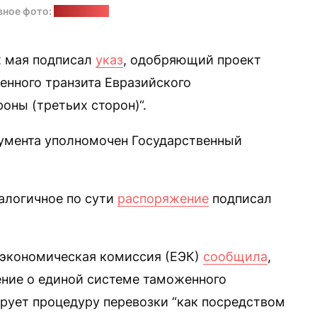
вное фото:
goodfon.ru
2 мая подписал
указ
, одобряющий проект
енного транзита Евразийского
оны (третьих сторон)“.
кумента уполномочен Государственный
налогичное по сути
распоряжение
подписал
 экономическая комиссия (ЕЭК)
сообщила
,
ние о единой системе таможенного
ирует процедуру перевозки “как посредством