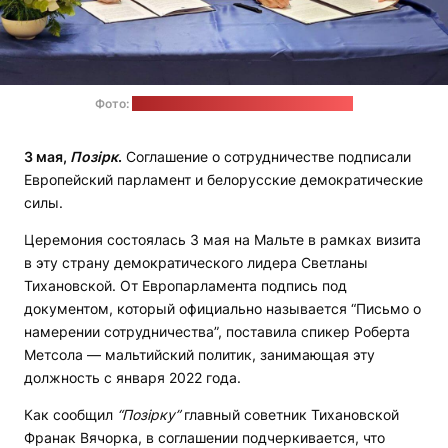
Фото:
Объединенный переходный кабинет
3 мая,
Позірк
.
Соглашение о сотрудничестве подписали
Европейский парламент и белорусские демократические
силы.
Церемония состоялась 3 мая на Мальте в рамках визита
в эту страну демократического лидера Светланы
Тихановской. От Европарламента подпись под
документом, который официально называется “Письмо о
намерении сотрудничества”, поставила спикер Роберта
Метсола — мальтийский политик, занимающая эту
должность с января 2022 года.
Как сообщил
“
Позірку
”
главный советник Тихановской
Франак Вячорка, в соглашении подчеркивается, что