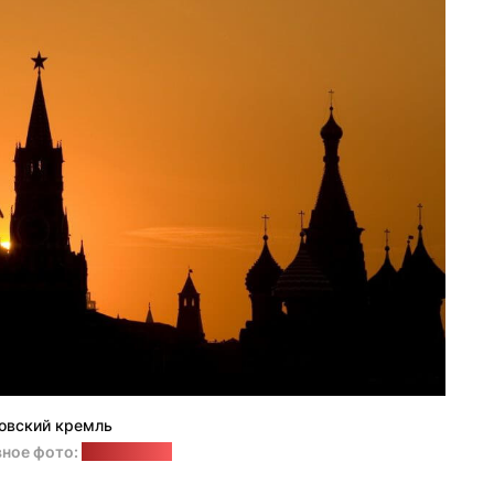
овский кремль
ное фото:
freepik.com