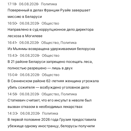
17:18
06.08.2026
Политика
Поверенный в делах Франции Руайе завершает
миссию в Беларуси
16:50
06.08.2026
Общество
Направлено в суд коррупционное дело директора
лесхоза в Могилеве
16:41
06.08.2026
Общество, Политика
Из Мьянмы возвращена удерживаемая белоруска
15:43
06.08.2026
Общество
В 21 районе Беларуси запрещено посещать леса,
полностью разрешено — лишь в двух
15:04
06.08.2026
Общество
В Сенненском районе 62-летняя женщина угрожала
убить сожителя — возбуждено уголовное дело
14:56
06.08.2026
Общество, Политика
Статкевич считает, что его инсульт в неволе был
вызван отказом в необходимых лекарствах
14:33
06.08.2026
Политика
В первой половине 2026 года Грузия предоставила
убежище одному иностранцу, белорусы получили