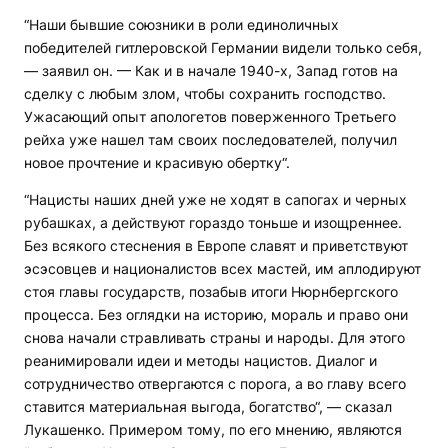
“Наши бывшие союзники в роли единоличных
победителей гитлеровской Германии видели только себя,
— заявил он. — Как и в начале 1940-х, Запад готов на
сделку с любым злом, чтобы сохранить господство.
Ужасающий опыт апологетов поверженного Третьего
рейха уже нашел там своих последователей, получил
новое прочтение и красивую обертку“.
“Нацисты наших дней уже не ходят в сапогах и черных
рубашках, а действуют гораздо тоньше и изощреннее.
Без всякого стеснения в Европе славят и приветствуют
эсэсовцев и националистов всех мастей, им аплодируют
стоя главы государств, позабыв итоги Нюрнбергского
процесса. Без оглядки на историю, мораль и право они
снова начали стравливать страны и народы. Для этого
реанимировали идеи и методы нацистов. Диалог и
сотрудничество отвергаются с порога, а во главу всего
ставится материальная выгода, богатство“, — сказал
Лукашенко. Примером тому, по его мнению, являются