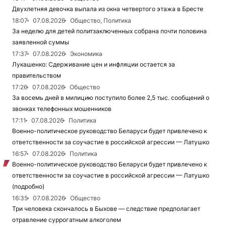
Двухлетняя девочка выпала из окна четвертого этажа в Бресте
18:07
07.08.2026
Общество, Политика
За неделю для детей политзаключенных собрана почти половина
заявленной суммы
17:37
07.08.2026
Экономика
Лукашенко: Сдерживание цен и инфляции остается за
правительством
17:26
07.08.2026
Общество
За восемь дней в милицию поступило более 2,5 тыс. сообщений о
звонках телефонных мошенников
17:11
07.08.2026
Политика
Военно-политическое руководство Беларуси будет привлечено к
ответственности за соучастие в российской агрессии — Латушко
16:57
07.08.2026
Политика
Военно-политическое руководство Беларуси будет привлечено к
ответственности за соучастие в российской агрессии — Латушко
(подробно)
16:35
07.08.2026
Общество
Три человека скончалось в Быхове — следствие предполагает
отравление суррогатным алкоголем