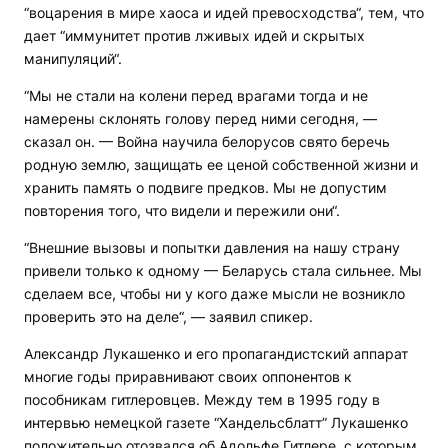
“воцарения в мире хаоса и идей превосходства“, тем, что
дает “иммунитет против лживых идей и скрытых
манипуляций“.
“Мы не стали на колени перед врагами тогда и не
намерены склонять голову перед ними сегодня, —
сказал он. — Война научила белорусов свято беречь
родную землю, защищать ее ценой собственной жизни и
хранить память о подвиге предков. Мы не допустим
повторения того, что видели и пережили они“.
“Внешние вызовы и попытки давления на нашу страну
привели только к одному — Беларусь стала сильнее. Мы
сделаем все, чтобы ни у кого даже мысли не возникло
проверить это на деле“, — заявил спикер.
Александр Лукашенко и его пропагандистский аппарат
многие годы приравнивают своих оппонентов к
пособникам гитлеровцев. Между тем в 1995 году в
интервью немецкой газете “Хандельсблатт” Лукашенко
положительно отозвался об Адольфе Гитлере, с которым,