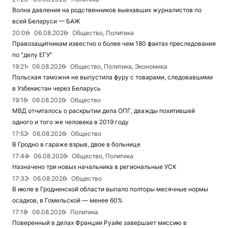
Волна давления на родственников выехавших журналистов по
всей Беларуси — БАЖ
20:06
06.08.2026
Общество, Политика
Правозащитникам известно о более чем 180 фактах преследования
по "делу ЕГУ"
19:21
06.08.2026
Общество, Политика, Экономика
Польская таможня не выпустила фуру с товарами, следовавшими
в Узбекистан через Беларусь
19:16
06.08.2026
Общество
МВД отчиталось о раскрытии дела ОПГ, дважды похитившей
одного и того же человека в 2019 году
17:52
06.08.2026
Общество
В Гродно в гараже взрыв, двое в больнице
17:44
06.08.2026
Общество, Политика
Назначено три новых начальника в региональные УСК
17:32
06.08.2026
Общество
В июле в Гродненской области выпало полторы месячные нормы
осадков, в Гомельской — менее 60%
17:18
06.08.2026
Политика
Поверенный в делах Франции Руайе завершает миссию в