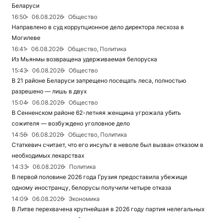
Беларуси
16:50
06.08.2026
Общество
Направлено в суд коррупционное дело директора лесхоза в
Могилеве
16:41
06.08.2026
Общество, Политика
Из Мьянмы возвращена удерживаемая белоруска
15:43
06.08.2026
Общество
В 21 районе Беларуси запрещено посещать леса, полностью
разрешено — лишь в двух
15:04
06.08.2026
Общество
В Сенненском районе 62-летняя женщина угрожала убить
сожителя — возбуждено уголовное дело
14:56
06.08.2026
Общество, Политика
Статкевич считает, что его инсульт в неволе был вызван отказом в
необходимых лекарствах
14:33
06.08.2026
Политика
В первой половине 2026 года Грузия предоставила убежище
одному иностранцу, белорусы получили четыре отказа
14:09
06.08.2026
Экономика
В Литве перехвачена крупнейшая в 2026 году партия нелегальных