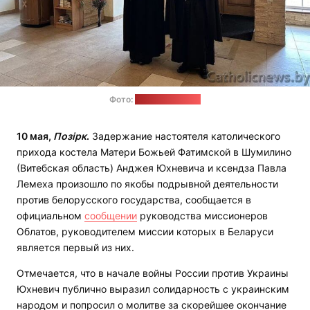
Фото:
catholicnews.by
10 мая,
Позірк
.
Задержание настоятеля католического
прихода костела Матери Божьей Фатимской в Шумилино
(Витебская область) Анджея Юхневича и ксендза Павла
Лемеха произошло по якобы подрывной деятельности
против белорусского государства, сообщается в
официальном
сообщении
руководства миссионеров
Облатов, руководителем миссии которых в Беларуси
является первый из них.
Отмечается, что в начале войны России против Украины
Юхневич публично выразил солидарность с украинским
народом и попросил о молитве за скорейшее окончание