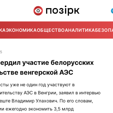
КА
ЭКОНОМИКА
ОБЩЕСТВО
АНАЛИТИКА
БЕЗОП
25
вердил участие белорусских
ьстве венгерской АЭС
сты уже не один год участвуют в
ительству АЭС в Венгрии, заявил в интервью
еште Владимир Улахович. По его словам,
рии ежегодно экономить 3,5 млрд