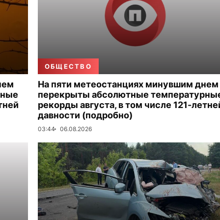
ОБЩЕСТВО
нем
На пяти метеостанциях минувшим днем
рные
перекрыты абсолютные температурны
тней
рекорды августа, в том числе 121-летне
давности (подробно)
03:44
06.08.2026