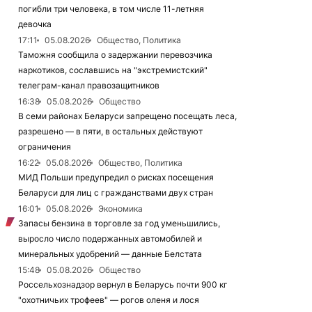
погибли три человека, в том числе 11-летняя
девочка
17:11
05.08.2026
Общество, Политика
Таможня сообщила о задержании перевозчика
наркотиков, сославшись на "экстремистский"
телеграм-канал правозащитников
16:38
05.08.2026
Общество
В семи районах Беларуси запрещено посещать леса,
разрешено — в пяти, в остальных действуют
ограничения
16:22
05.08.2026
Общество, Политика
МИД Польши предупредил о рисках посещения
Беларуси для лиц с гражданствами двух стран
16:01
05.08.2026
Экономика
Запасы бензина в торговле за год уменьшились,
выросло число подержанных автомобилей и
минеральных удобрений — данные Белстата
15:48
05.08.2026
Общество
Россельхознадзор вернул в Беларусь почти 900 кг
"охотничьих трофеев" — рогов оленя и лося