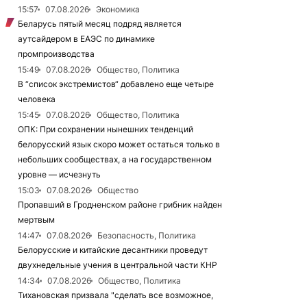
15:57
07.08.2026
Экономика
Беларусь пятый месяц подряд является
аутсайдером в ЕАЭС по динамике
промпроизводства
15:49
07.08.2026
Общество, Политика
В “список экстремистов“ добавлено еще четыре
человека
15:45
07.08.2026
Общество, Политика
ОПК: При сохранении нынешних тенденций
белорусский язык скоро может остаться только в
небольших сообществах, а на государственном
уровне — исчезнуть
15:03
07.08.2026
Общество
Пропавший в Гродненском районе грибник найден
мертвым
14:47
07.08.2026
Безопасность, Политика
Белорусские и китайские десантники проведут
двухнедельные учения в центральной части КНР
14:34
07.08.2026
Общество, Политика
Тихановская призвала "сделать все возможное,