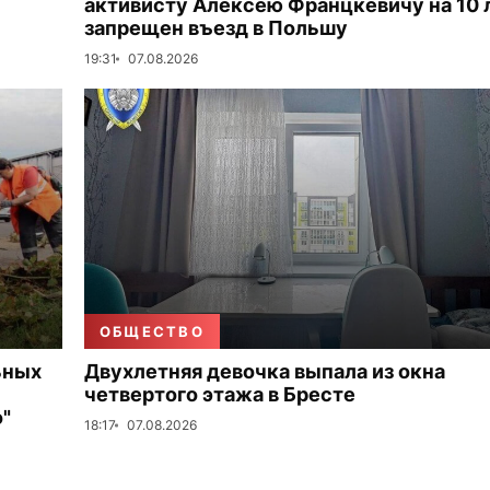
активисту Алексею Францкевичу на 10 
запрещен въезд в Польшу
19:31
07.08.2026
ОБЩЕСТВО
ьных
Двухлетняя девочка выпала из окна
четвертого этажа в Бресте
"
18:17
07.08.2026