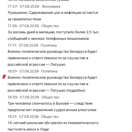
17:37
07.08.2026
Экономика
Лукашенко: Сдерживание цен и инфляции остается
за правительством
17:26
07.08.2026
Общество
За восемь дней в милицию поступило более 2,5 тыс.
сообщений о звонках телефонных мошенников
17:11
07.08.2026
Политика
Военно-политическое руководство Беларуси будет
привлечено к ответственности за соучастие в
российской агрессии — Латушко
16:57
07.08.2026
Политика
Военно-политическое руководство Беларуси будет
привлечено к ответственности за соучастие в
российской агрессии — Латушко (подробно)
16:35
07.08.2026
Общество
Три человека скончалось в Быхове — следствие
предполагает отравление суррогатным алкоголем
16:21
07.08.2026
Общество
14-летний школьник обстрелял из пневматического
пистолета киоск в Лиде