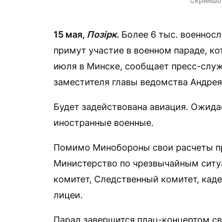
Скриншо
15 мая,
Позірк.
Более 6 тыс. военнос
примут участие в военном параде, ко
июля в Минске, сообщает пресс-слу
заместителя главы ведомства Андрея
Будет задействована авиация. Ожидае
иностранные военные.
Помимо Минобороны свои расчеты пр
Министерство по чрезвычайным ситу
комитет, Следственный комитет, кад
лицеи.
Парад завершится плац-концертом св