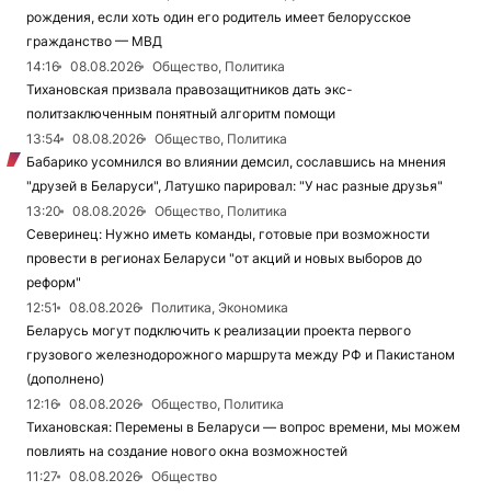
рождения, если хоть один его родитель имеет белорусское
гражданство — МВД
14:16
08.08.2026
Общество, Политика
Тихановская призвала правозащитников дать экс-
политзаключенным понятный алгоритм помощи
13:54
08.08.2026
Общество, Политика
Бабарико усомнился во влиянии демсил, сославшись на мнения
"друзей в Беларуси", Латушко парировал: "У нас разные друзья"
13:20
08.08.2026
Общество, Политика
Северинец: Нужно иметь команды, готовые при возможности
провести в регионах Беларуси "от акций и новых выборов до
реформ"
12:51
08.08.2026
Политика, Экономика
Беларусь могут подключить к реализации проекта первого
грузового железнодорожного маршрута между РФ и Пакистаном
(дополнено)
12:16
08.08.2026
Общество, Политика
Тихановская: Перемены в Беларуси — вопрос времени, мы можем
повлиять на создание нового окна возможностей
11:27
08.08.2026
Общество