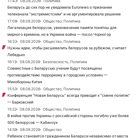
17:43
08.08.2026
Политика
Беларусь до сих пор не уведомила Euronews о признании
телеканала "экстремистским" и не аргументировала решение
17:08
08.08.2026
Общество, Политика
Легализация белорусов, увековечение памяти понятны для
мирного времени, но в Украине война — посол Чорногор
16:32
08.08.2026
Общество, Политика
Нужны идеи, чтобы расшевелить белорусов за рубежом, считает
Лебедько
16:13
08.08.2026
Безопасность, Политика
Совместные с Беларусью учения будут посвящены
противодействию терроризму в городских условиях —
Минобороны Китая
15:53
08.08.2026
Общество, Политика
Конференция "Новая Беларусь" всегда приводит к "смене политик"
— Барковский
15:22
08.08.2026
Общество, Политика
В войне против Украины с российской стороны погибло уже более
500 белорусов — Кабанчук
14:58
08.08.2026
Общество
Ребенок становится гражданином Беларуси независимо от места