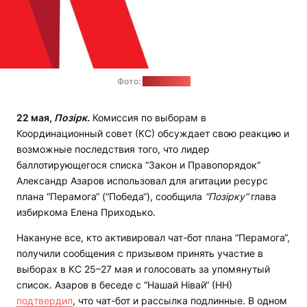
Фото:
соцсети КС
22 мая,
Позірк.
Комиссия по выборам в
Координационный совет (КС) обсуждает свою реакцию и
возможные последствия того, что лидер
баллотирующегося списка “Закон и Правопорядок“
Александр Азаров использовал для агитации ресурс
плана “Перамога“ (“Победа“), сообщила
“Позірку“
глава
избиркома Елена Приходько.
Накануне все, кто активировал чат-бот плана “Перамога“,
получили сообщения с призывом принять участие в
выборах в КС 25–27 мая и голосовать за упомянутый
список. Азаров в беседе с “Нашай Нівай“ (НН)
подтвердил
, что чат-бот и рассылка подлинные. В одном