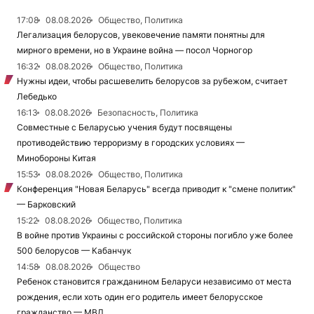
17:08
08.08.2026
Общество, Политика
Легализация белорусов, увековечение памяти понятны для
мирного времени, но в Украине война — посол Чорногор
16:32
08.08.2026
Общество, Политика
Нужны идеи, чтобы расшевелить белорусов за рубежом, считает
Лебедько
16:13
08.08.2026
Безопасность, Политика
Совместные с Беларусью учения будут посвящены
противодействию терроризму в городских условиях —
Минобороны Китая
15:53
08.08.2026
Общество, Политика
Конференция "Новая Беларусь" всегда приводит к "смене политик"
— Барковский
15:22
08.08.2026
Общество, Политика
В войне против Украины с российской стороны погибло уже более
500 белорусов — Кабанчук
14:58
08.08.2026
Общество
Ребенок становится гражданином Беларуси независимо от места
рождения, если хоть один его родитель имеет белорусское
гражданство — МВД