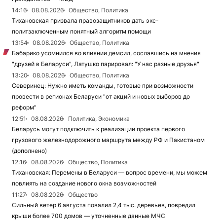
14:16
08.08.2026
Общество, Политика
Тихановская призвала правозащитников дать экс-
политзаключенным понятный алгоритм помощи
13:54
08.08.2026
Общество, Политика
Бабарико усомнился во влиянии демсил, сославшись на мнения
"друзей в Беларуси", Латушко парировал: "У нас разные друзья"
13:20
08.08.2026
Общество, Политика
Северинец: Нужно иметь команды, готовые при возможности
провести в регионах Беларуси "от акций и новых выборов до
реформ"
12:51
08.08.2026
Политика, Экономика
Беларусь могут подключить к реализации проекта первого
грузового железнодорожного маршрута между РФ и Пакистаном
(дополнено)
12:16
08.08.2026
Общество, Политика
Тихановская: Перемены в Беларуси — вопрос времени, мы можем
повлиять на создание нового окна возможностей
11:27
08.08.2026
Общество
Сильный ветер 6 августа повалил 2,4 тыс. деревьев, повредил
крыши более 700 домов — уточненные данные МЧС