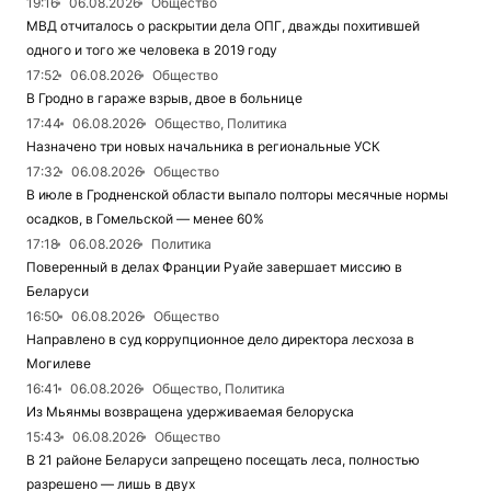
19:16
06.08.2026
Общество
МВД отчиталось о раскрытии дела ОПГ, дважды похитившей
одного и того же человека в 2019 году
17:52
06.08.2026
Общество
В Гродно в гараже взрыв, двое в больнице
17:44
06.08.2026
Общество, Политика
Назначено три новых начальника в региональные УСК
17:32
06.08.2026
Общество
В июле в Гродненской области выпало полторы месячные нормы
осадков, в Гомельской — менее 60%
17:18
06.08.2026
Политика
Поверенный в делах Франции Руайе завершает миссию в
Беларуси
16:50
06.08.2026
Общество
Направлено в суд коррупционное дело директора лесхоза в
Могилеве
16:41
06.08.2026
Общество, Политика
Из Мьянмы возвращена удерживаемая белоруска
15:43
06.08.2026
Общество
В 21 районе Беларуси запрещено посещать леса, полностью
разрешено — лишь в двух