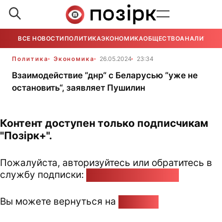
ВСЕ НОВОСТИ
ПОЛИТИКА
ЭКОНОМИКА
ОБЩЕСТВО
АНАЛИТИКА
Политика
Экономика
26.05.2024
23:34
Взаимодействие “днр“ с Беларусью “уже не
остановить“, заявляет Пушилин
Контент доступен только подписчикам
"Позірк+".
Пожалуйста, авторизуйтесь или обратитесь в
службу подписки:
pozirk@pozirk.online
Вы можете вернуться на
Главную