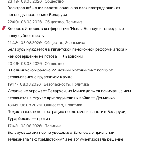
23:49
08.08.2026
Общество
Электроснабжение восстановлено во всех пострадавших от
непогоды поселениях Беларуси
22:00
08.08.2026
Общество, Политика
Вячорка: Интерес к конференции "Новая Беларусь" определяет
нашу субъектность
21:33
08.08.2026
Общество, Экономика
Беларусь нуждается в гигантской пенсионной реформе и пока к
ней совершенно не готова — Львовский
20:06
08.08.2026
Общество
В Белыничском районе 22-летний мотоциклист погиб от
столкновения с грузовиком КамАЗ
19:14
08.08.2026
Безопасность, Политика
Украина не угрожает Беларуси, но Минск должен понимать, с чем
столкнется в случае присоединения к войне — Демченко
18:46
08.08.2026
Общество, Политика
Дедок за жесткую люстрацию после смены власти в Беларуси,
Турарбекова — против
17:43
08.08.2026
Политика
Беларусь до сих пор не уведомила Euronews о признании
телеканала "экстремистским" и не аргументировала решение