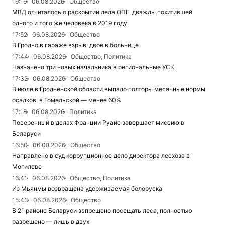
19:16
06.08.2026
Общество
МВД отчиталось о раскрытии дела ОПГ, дважды похитившей
одного и того же человека в 2019 году
17:52
06.08.2026
Общество
В Гродно в гараже взрыв, двое в больнице
17:44
06.08.2026
Общество, Политика
Назначено три новых начальника в региональные УСК
17:32
06.08.2026
Общество
В июле в Гродненской области выпало полторы месячные нормы
осадков, в Гомельской — менее 60%
17:18
06.08.2026
Политика
Поверенный в делах Франции Руайе завершает миссию в
Беларуси
16:50
06.08.2026
Общество
Направлено в суд коррупционное дело директора лесхоза в
Могилеве
16:41
06.08.2026
Общество, Политика
Из Мьянмы возвращена удерживаемая белоруска
15:43
06.08.2026
Общество
В 21 районе Беларуси запрещено посещать леса, полностью
разрешено — лишь в двух