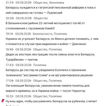
21:33
08.08.2026
Общество, Экономика
Беларусь нуждается в гигантской пенсионной реформе и пока к
ней совершенно не готова — Львовский
20:06
08.08.2026
Общество
В Белыничском районе 22-летний мотоциклист погиб от
столкновения с грузовиком КамАЗ
19:14
08.08.2026
Безопасность, Политика
Украина не угрожает Беларуси, но Минск должен понимать, с чем
столкнется в случае присоединения к войне — Демченко
18:46
08.08.2026
Общество, Политика
Дедок за жесткую люстрацию после смены власти в Беларуси,
Турарбекова — против
17:43
08.08.2026
Политика
Беларусь до сих пор не уведомила Euronews о признании
телеканала "экстремистским" и не аргументировала решение
17:08
08.08.2026
Общество, Политика
Легализация белорусов, увековечение памяти понятны для
мирного времени, но в Украине война — посол Чорногор
16:32
08.08.2026
Общество, Политика
Нужны идеи, чтобы расшевелить белорусов за рубежом, считает