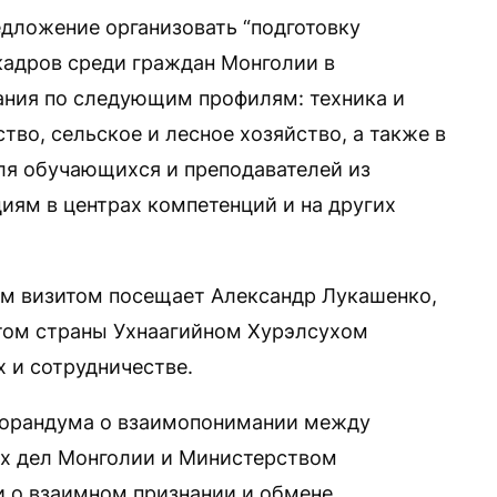
едложение организовать “подготовку
адров среди граждан Монголии в
ания по следующим профилям: техника и
тво, сельское и лесное хозяйство, а также в
ля обучающихся и преподавателей из
ям в центрах компетенций и на других
ым визитом посещает Александр Лукашенко,
нтом страны Ухнаагийном Хурэлсухом
 и сотрудничестве.
морандума о взаимопонимании между
х дел Монголии и Министерством
 о взаимном признании и обмене