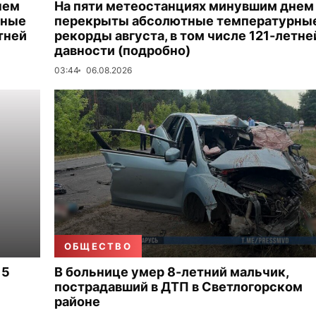
нем
На пяти метеостанциях минувшим днем
рные
перекрыты абсолютные температурны
тней
рекорды августа, в том числе 121-летне
давности (подробно)
03:44
06.08.2026
ОБЩЕСТВО
 5
В больнице умер 8-летний мальчик,
пострадавший в ДТП в Светлогорском
районе