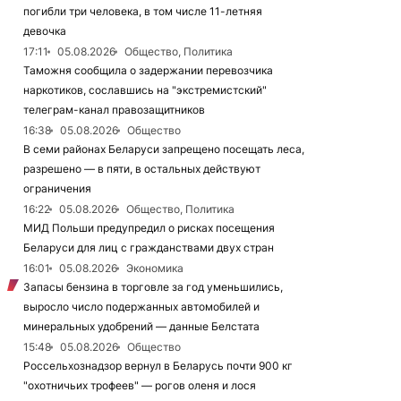
погибли три человека, в том числе 11-летняя
девочка
17:11
05.08.2026
Общество, Политика
Таможня сообщила о задержании перевозчика
наркотиков, сославшись на "экстремистский"
телеграм-канал правозащитников
16:38
05.08.2026
Общество
В семи районах Беларуси запрещено посещать леса,
разрешено — в пяти, в остальных действуют
ограничения
16:22
05.08.2026
Общество, Политика
МИД Польши предупредил о рисках посещения
Беларуси для лиц с гражданствами двух стран
16:01
05.08.2026
Экономика
Запасы бензина в торговле за год уменьшились,
выросло число подержанных автомобилей и
минеральных удобрений — данные Белстата
15:48
05.08.2026
Общество
Россельхознадзор вернул в Беларусь почти 900 кг
"охотничьих трофеев" — рогов оленя и лося