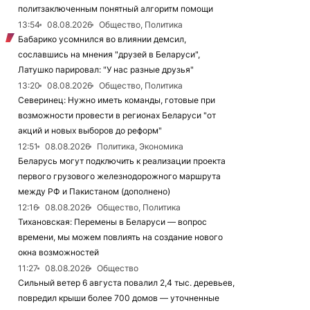
политзаключенным понятный алгоритм помощи
13:54
08.08.2026
Общество, Политика
Бабарико усомнился во влиянии демсил,
сославшись на мнения "друзей в Беларуси",
Латушко парировал: "У нас разные друзья"
13:20
08.08.2026
Общество, Политика
Северинец: Нужно иметь команды, готовые при
возможности провести в регионах Беларуси "от
акций и новых выборов до реформ"
12:51
08.08.2026
Политика, Экономика
Беларусь могут подключить к реализации проекта
первого грузового железнодорожного маршрута
между РФ и Пакистаном (дополнено)
12:16
08.08.2026
Общество, Политика
Тихановская: Перемены в Беларуси — вопрос
времени, мы можем повлиять на создание нового
окна возможностей
11:27
08.08.2026
Общество
Сильный ветер 6 августа повалил 2,4 тыс. деревьев,
повредил крыши более 700 домов — уточненные