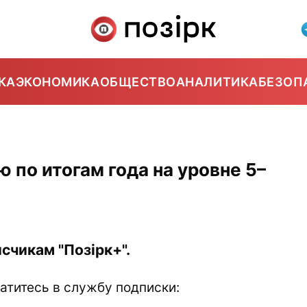
КА
ЭКОНОМИКА
ОБЩЕСТВО
АНАЛИТИКА
БЕЗОП
по итогам года на уровне 5–
счикам "Позірк+".
атитесь в службу подписки: