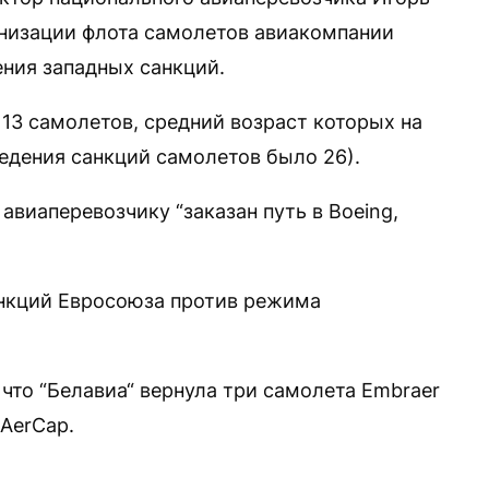
рнизации флота самолетов авиакомпании
ения западных санкций.
 13 самолетов, средний возраст которых на
ведения санкций самолетов было 26).
авиаперевозчику “заказан путь в Boeing,
анкций Евросоюза против режима
 что “Белавиа“ вернула три самолета Embraer
AerCap.