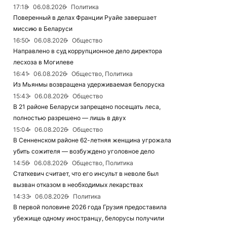
17:18
06.08.2026
Политика
Поверенный в делах Франции Руайе завершает
миссию в Беларуси
16:50
06.08.2026
Общество
Направлено в суд коррупционное дело директора
лесхоза в Могилеве
16:41
06.08.2026
Общество, Политика
Из Мьянмы возвращена удерживаемая белоруска
15:43
06.08.2026
Общество
В 21 районе Беларуси запрещено посещать леса,
полностью разрешено — лишь в двух
15:04
06.08.2026
Общество
В Сенненском районе 62-летняя женщина угрожала
убить сожителя — возбуждено уголовное дело
14:56
06.08.2026
Общество, Политика
Статкевич считает, что его инсульт в неволе был
вызван отказом в необходимых лекарствах
14:33
06.08.2026
Политика
В первой половине 2026 года Грузия предоставила
убежище одному иностранцу, белорусы получили