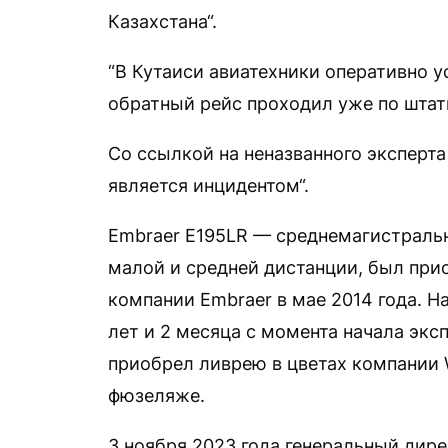
Казахстана“.
“В Кутаиси авиатехники оперативно 
обратный рейс проходил уже по штат
Со ссылкой на неназванного эксперта
является инцидентом“.
Embraer E195LR — среднемагистраль
малой и средней дистанции, был прио
компании Embraer в мае 2014 года. Н
лет и 2 месяца с момента начала эксп
приобрел ливрею в цветах компании 
фюзеляже.
3 ноября 2023 года генеральный дир