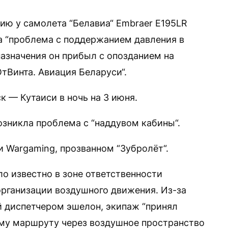
ию у самолета “Белавиа“ Embraer E195LR
а “проблема с поддержанием давления в
 назначения он прибыл с опозданием на
тВинта. Авиация Беларуси“.
 — Кутаиси в ночь на 3 июня.
возникла проблема с “наддувом кабины“.
и Wargaming, прозванном “Зубролёт“.
ло известно в зоне ответственности
рганизации воздушного движения. Из-за
 диспетчером эшелон, экипаж “принял
ому маршруту через воздушное пространство