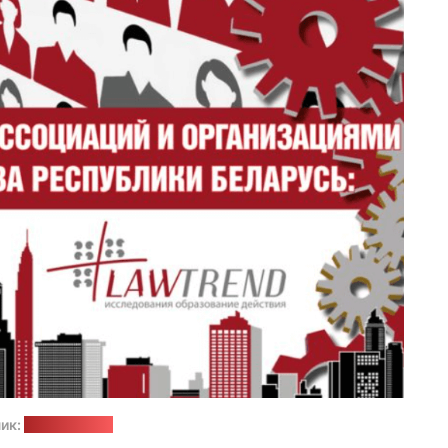
ик:
lawtrend.org