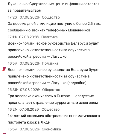
Лукашенко: Сдерживание цен и инфляции остается
за правительством
17:26
07.08.2026
Общество
За восемь дней в милицию поступило более 2,5 тыс.
сообщений о звонках телефонных мошенников
17:11
07.08.2026
Политика
Военно-политическое руководство Беларуси будет
привлечено к ответственности за соучастие в
российской агрессии — Латушко
16:57
07.08.2026
Политика
Военно-политическое руководство Беларуси будет
привлечено к ответственности за соучастие в
российской агрессии — Латушко (подробно)
16:35
07.08.2026
Общество
Три человека скончалось в Быхове — следствие
предполагает отравление суррогатным алкоголем
16:21
07.08.2026
Общество
14-летний школьник обстрелял из пневматического
пистолета киоск в Лиде
15:57
07.08.2026
Экономика