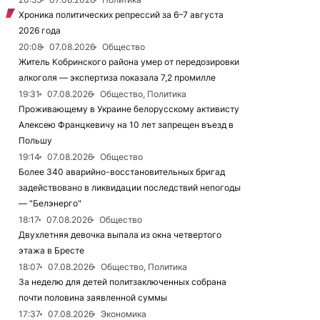
Хроника политических репрессий за 6–7 августа
2026 года
20:08
07.08.2026
Общество
Житель Кобринского района умер от передозировки
алкоголя — экспертиза показала 7,2 промилле
19:31
07.08.2026
Общество, Политика
Проживающему в Украине белорусскому активисту
Алексею Францкевичу на 10 лет запрещен въезд в
Польшу
19:14
07.08.2026
Общество
Более 340 аварийно-восстановительных бригад
задействовано в ликвидации последствий непогоды
— "Белэнерго"
18:17
07.08.2026
Общество
Двухлетняя девочка выпала из окна четвертого
этажа в Бресте
18:07
07.08.2026
Общество, Политика
За неделю для детей политзаключенных собрана
почти половина заявленной суммы
17:37
07.08.2026
Экономика