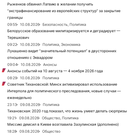
Рыженков обвинил Латвию в желании получить
“экстрафинансирование из европейских структур” за закрытие
границы
09:55
10.08.2026
Безопасность, Политика
Белорусское образование милитаризируется и деградирует —
Терешкович
09:22
10.08.2026
Политика, Экономика
Лукашенко видит “значительный потенциал” в двусторонних
отношениях с Эквадором
09:04
10.08.2026
Анонсы
Анонсы событий на 10 августа — 4 ноября 2026 года
08:29
10.08.2026
Политика
Советник Тихановской: Минск активизировал использование
Интерпола для политического преследования, новые случаи —
еженедельно
23:13
09.08.2026
Политика
Тихановская: 2020 год показал, что жизнь умеет делать сюрпризы
19:21
09.08.2026
Общество, Политика
Миссию демсил в Киеве возглавила Зазулинская (дополнено)
18:28
09.08.2026
Общество