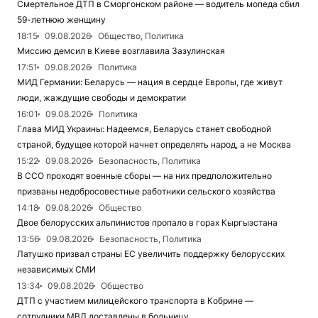
Смертельное ДТП в Сморгонском районе — водитель мопеда сбил
59-летнюю женщину
18:15
09.08.2026
Общество, Политика
Миссию демсил в Киеве возглавила Зазулинская
17:51
09.08.2026
Политика
МИД Германии: Беларусь — нация в сердце Европы, где живут
люди, жаждущие свободы и демократии
16:01
09.08.2026
Политика
Глава МИД Украины: Надеемся, Беларусь станет свободной
страной, будущее которой начнет определять народ, а не Москва
15:22
09.08.2026
Безопасность, Политика
В ССО проходят военные сборы — на них предположительно
призваны недобросовестные работники сельского хозяйства
14:18
09.08.2026
Общество
Двое белорусских альпинистов пропало в горах Кыргызстана
13:56
09.08.2026
Безопасность, Политика
Латушко призвал страны ЕС увеличить поддержку белорусских
независимых СМИ
13:34
09.08.2026
Общество
ДТП с участием милицейского транспорта в Кобрине —
сотрудники МВД доставлены в больницу