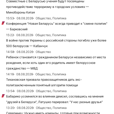
Совместные с Беларусью учения будут посвящены
противодействию терроризму в городских условиях —
Минобороны Китая
15:53
08.08.2026
Общество, Политика
Конференция "Новая Беларусь" всегда приводит к "смене политик"
— Барковский
15:22
08.08.2026
Общество, Политика
В войне против Украины с российской стороны погибло уже более
500 белорусов — Кабанчук
14:58
08.08.2026
Общество
Ребенок становится гражданином Беларуси независимо от места
рождения, если хоть один его родитель имеет белорусское
гражданство — МВД
14:16
08.08.2026
Общество, Политика
Тихановская призвала правозащитников дать экс-
политзаключенным понятный алгоритм помощи
13:54
08.08.2026
Общество, Политика
Бабарико усомнился во влиянии демсил, сославшись на мнения
"друзей в Беларуси", Латушко парировал: "У нас разные друзья"
13:20
08.08.2026
Общество, Политика
Северинец: Нужно иметь команды, готовые при возможности