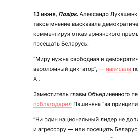
13 июня,
Позірк
.
Александр Лукашенко
такое мнение высказала демократиче
комментируя отказ армянского прем
посещать Беларусь.
“Миру нужна свободная и демократич
вероломный диктатор“, —
написала
по
Х .
Заместитель главы Объединенного пе
поблагодарил
Пашиняна “за принципи
“Ни один национальный лидер не до
и агрессору — или посещать Беларус