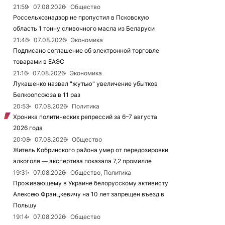
21:59
07.08.2026
Общество
Россельхознадзор не пропустил в Псковскую
область 1 тонну сливочного масла из Беларуси
21:46
07.08.2026
Экономика
Подписано соглашение об электронной торговле
товарами в ЕАЭС
21:16
07.08.2026
Экономика
Лукашенко назвал "жутью" увеличение убытков
Белкоопсоюза в 11 раз
20:53
07.08.2026
Политика
Хроника политических репрессий за 6–7 августа
2026 года
20:08
07.08.2026
Общество
Житель Кобринского района умер от передозировки
алкоголя — экспертиза показала 7,2 промилле
19:31
07.08.2026
Общество, Политика
Проживающему в Украине белорусскому активисту
Алексею Францкевичу на 10 лет запрещен въезд в
Польшу
19:14
07.08.2026
Общество