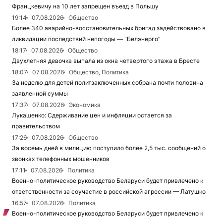
Францкевичу на 10 лет запрещен въезд в Польшу
19:14
07.08.2026
Общество
Более 340 аварийно-восстановительных бригад задействовано в
ликвидации последствий непогоды — "Белэнерго"
18:17
07.08.2026
Общество
Двухлетняя девочка выпала из окна четвертого этажа в Бресте
18:07
07.08.2026
Общество, Политика
За неделю для детей политзаключенных собрана почти половина
заявленной суммы
17:37
07.08.2026
Экономика
Лукашенко: Сдерживание цен и инфляции остается за
правительством
17:26
07.08.2026
Общество
За восемь дней в милицию поступило более 2,5 тыс. сообщений о
звонках телефонных мошенников
17:11
07.08.2026
Политика
Военно-политическое руководство Беларуси будет привлечено к
ответственности за соучастие в российской агрессии — Латушко
16:57
07.08.2026
Политика
Военно-политическое руководство Беларуси будет привлечено к