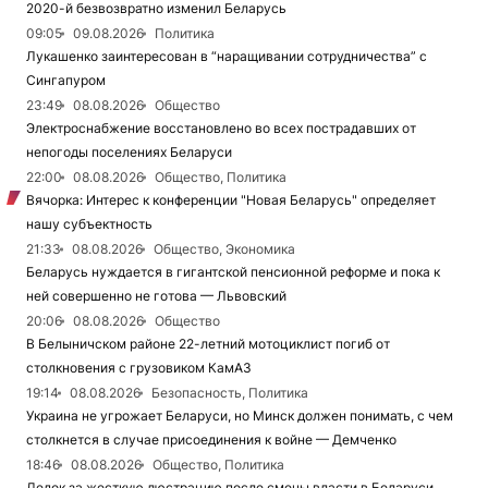
2020-й безвозвратно изменил Беларусь
09:05
09.08.2026
Политика
Лукашенко заинтересован в “наращивании сотрудничества” с
Сингапуром
23:49
08.08.2026
Общество
Электроснабжение восстановлено во всех пострадавших от
непогоды поселениях Беларуси
22:00
08.08.2026
Общество, Политика
Вячорка: Интерес к конференции "Новая Беларусь" определяет
нашу субъектность
21:33
08.08.2026
Общество, Экономика
Беларусь нуждается в гигантской пенсионной реформе и пока к
ней совершенно не готова — Львовский
20:06
08.08.2026
Общество
В Белыничском районе 22-летний мотоциклист погиб от
столкновения с грузовиком КамАЗ
19:14
08.08.2026
Безопасность, Политика
Украина не угрожает Беларуси, но Минск должен понимать, с чем
столкнется в случае присоединения к войне — Демченко
18:46
08.08.2026
Общество, Политика
Дедок за жесткую люстрацию после смены власти в Беларуси,